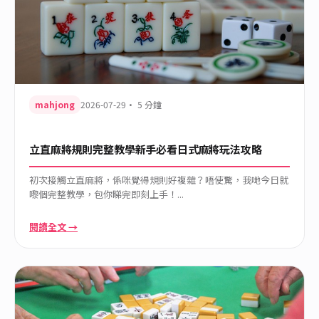
mahjong
2026-07-29
· 5 分鐘
立直麻將規則完整教學新手必看日式麻將玩法攻略
初次接觸立直麻將，係咪覺得規則好複雜？唔使驚，我哋今日就
嚟個完整教學，包你睇完即刻上手！...
閱讀全文 →