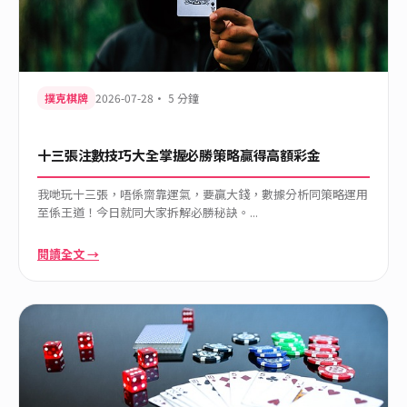
撲克棋牌
2026-07-28
· 5 分鐘
十三張注數技巧大全掌握必勝策略贏得高額彩金
我哋玩十三張，唔係齋靠運氣，要贏大錢，數據分析同策略運用
至係王道！今日就同大家拆解必勝秘訣。...
閱讀全文 →