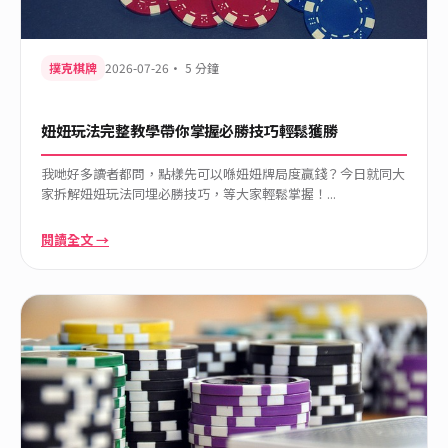
撲克棋牌
2026-07-26
· 5 分鐘
妞妞玩法完整教學帶你掌握必勝技巧輕鬆獲勝
我哋好多讀者都問，點樣先可以喺妞妞牌局度贏錢？今日就同大
家拆解妞妞玩法同埋必勝技巧，等大家輕鬆掌握！...
閱讀全文 →