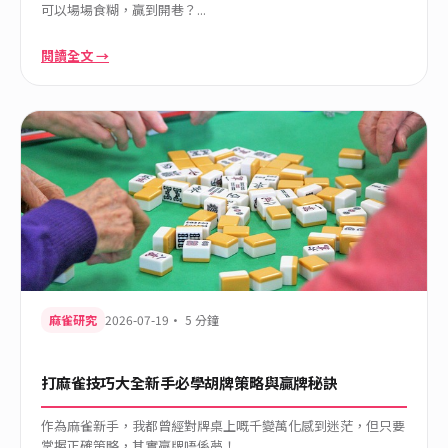
可以場場食糊，贏到開巷？...
閱讀全文 →
麻雀研究
2026-07-19
· 5 分鐘
打麻雀技巧大全新手必學胡牌策略與贏牌秘訣
作為麻雀新手，我都曾經對牌桌上嘅千變萬化感到迷茫，但只要
掌握正確策略，其實贏牌唔係夢！...