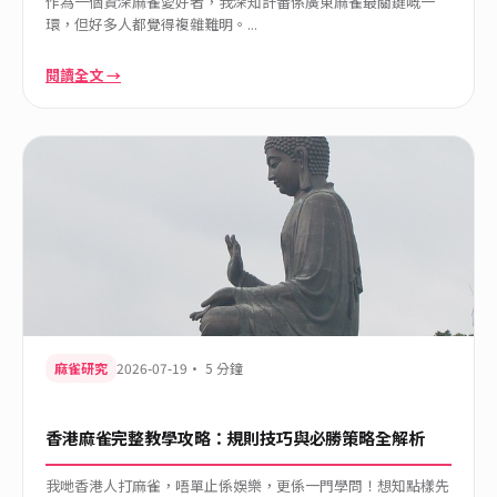
作為一個資深麻雀愛好者，我深知計番係廣東麻雀最關鍵嘅一
環，但好多人都覺得複雜難明。...
閱讀全文 →
麻雀研究
2026-07-19
· 5 分鐘
香港麻雀完整教學攻略：規則技巧與必勝策略全解析
我哋香港人打麻雀，唔單止係娛樂，更係一門學問！想知點樣先