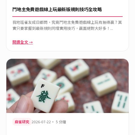
鬥地主免費遊戲線上玩最新版規則技巧全攻略
我地班雀友成日都問，究竟鬥地主免費遊戲線上玩有無得贏？其
實只要掌握到最新規則同埋實用技巧，贏面絕對大好多！...
閱讀全文 →
麻雀研究
2026-07-22
· 5 分鐘