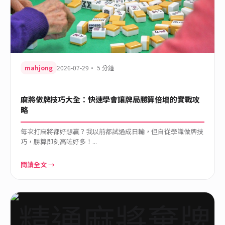
mahjong
2026-07-29
· 5 分鐘
麻將做牌技巧大全：快速學會讓牌局勝算倍增的實戰攻
略
每次打麻將都好想贏？我以前都試過成日輸，但自從學識做牌技
巧，勝算即刻高咗好多！...
閱讀全文 →