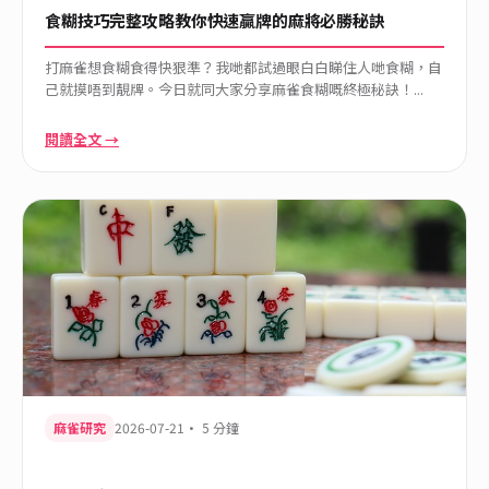
食糊技巧完整攻略教你快速贏牌的麻將必勝秘訣
打麻雀想食糊食得快狠準？我哋都試過眼白白睇住人哋食糊，自
己就摸唔到靚牌。今日就同大家分享麻雀食糊嘅終極秘訣！...
閱讀全文 →
麻雀研究
2026-07-21
· 5 分鐘