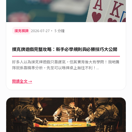
撲克棋牌
2026-07-27
· 5 分鐘
撲克牌遊戲完整攻略：新手必學規則與必勝技巧大公開
好多人以為撲克牌遊戲只靠運氣，但其實背後大有學問！我哋團
隊就係靠精準分析，先至可以喺牌桌上無往不利！...
閱讀全文 →