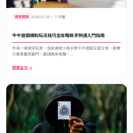
撲克棋牌
2026-07-25
· 5 分鐘
牛牛遊戲規則玩法技巧全攻略新手快速入門指南
作為一個資深玩家，我見過唔少新手對牛牛遊戲又愛又恨，其實
只要掌握到竅門，贏錢真係唔難！...
閱讀全文 →