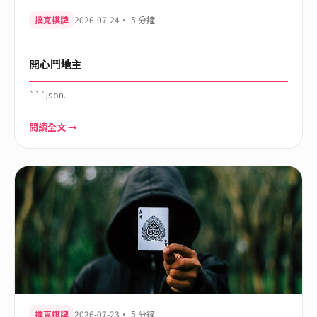
撲克棋牌
2026-07-24
· 5 分鐘
開心鬥地主
```json...
閱讀全文 →
撲克棋牌
2026-07-23
· 5 分鐘