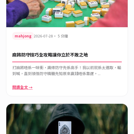
mahjong
2026-07-28
· 5 分鐘
麻將防守技巧全攻略讓你立於不敗之地
打麻將唔係一味衝，識得防守先係高手！我以前就係太進取，輸
到喊，直到領悟防守精髓先知原來贏錢唔係靠運。...
閱讀全文 →