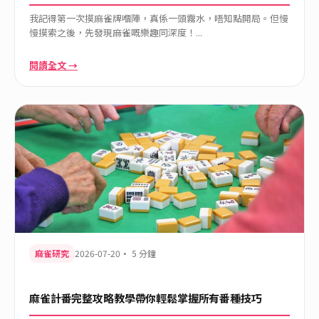
我記得第一次摸麻雀牌嗰陣，真係一頭霧水，唔知點開局。但慢
慢摸索之後，先發現麻雀嘅樂趣同深度！...
閱讀全文 →
麻雀研究
2026-07-20
· 5 分鐘
麻雀計番完整攻略教學帶你輕鬆掌握所有番種技巧