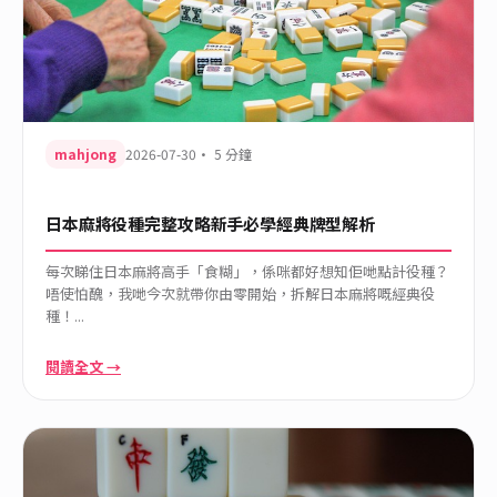
mahjong
2026-07-30
· 5 分鐘
日本麻將役種完整攻略新手必學經典牌型解析
每次睇住日本麻將高手「食糊」，係咪都好想知佢哋點計役種？
唔使怕醜，我哋今次就帶你由零開始，拆解日本麻將嘅經典役
種！...
閱讀全文 →