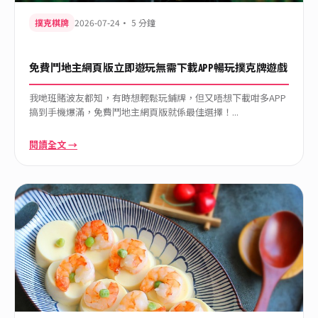
撲克棋牌
2026-07-24
· 5 分鐘
免費鬥地主網頁版立即遊玩無需下載APP暢玩撲克牌遊戲
我哋班賭波友都知，有時想輕鬆玩鋪牌，但又唔想下載咁多APP
搞到手機爆滿，免費鬥地主網頁版就係最佳選擇！...
閱讀全文 →