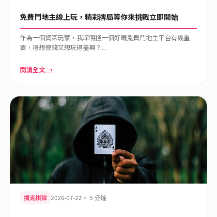
免費鬥地主線上玩，精彩牌局等你來挑戰立即開始
作為一個資深玩家，我深明搵一個好嘅免費鬥地主平台有幾重
要，唔想俾錢又想玩得盡興？...
閱讀全文 →
撲克棋牌
2026-07-22
· 5 分鐘