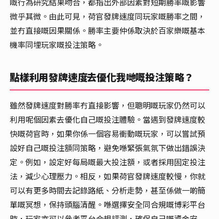
嘅行為研究結果吻合，都指出外部因素對短期勝率嘅影響
微乎其微。由此可見，荷官發牌速度同玩家嘅勝率之間，
並冇直接嘅因果關係。勝率主要仲係取決於百家樂嘅基本
機率同埋玩家嘅投注策略。
點樣利用發牌速度去優化我哋嘅投注策略？
雖然發牌速度對勝率冇直接影響，但聰明嘅玩家仍然可以
利用呢個因素去優化自己嘅投注體驗。當遇到發牌速度較
快嘅荷官時，如果你係一個容易衝動嘅玩家，可以嘗試預
設好自己嘅投注額同策略，避免喺緊張氣氛下做出錯誤決
定。例如，設定好每局嘅最大投注額，或者採用固定投注
法，減少心理壓力。相反，如果荷官發牌速度較慢，你就
可以有更多時間去記錄路紙、分析走勢，甚至係做一啲簡
單嘅冥想，保持頭腦清醒。喺選擇安全同合規嘅博彩平台
時，玩家亦可以參考平台合規評測，確保自己嘅資金安