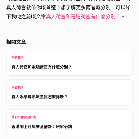
真人荷官就係你嘅首選。想了解更多兩者嘅分別，可以睇
下我哋之前嘅文章
真人荷官和電腦荷官有什麼分別？
。
相關文章
荷官技術
真人荷官和電腦荷官有什麼分別？
荷官技術
真人娛樂場串流品質怎麼判斷？
博彩平台合規評測
香港網上賭場安全審計：玩家必讀