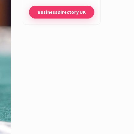
BusinessDirectory UK