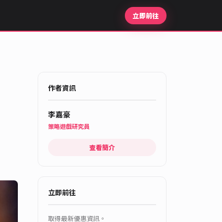
立即前往
作者資訊
李嘉豪
策略遊戲研究員
查看簡介
立即前往
取得最新優惠資訊。