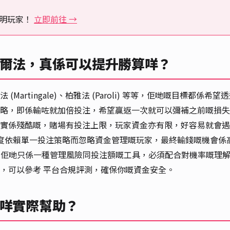
精明玩家！
立即前往 →
爾法，真係可以提升勝算咩？
rtingale)、柏雅法 (Paroli) 等等，佢哋嘅目標都係希望
略，即係輸咗就加倍投注，希望贏返一次就可以彌補之前嘅損失
實係殘酷嘅，賭場有投注上限，玩家資金亦有限，好容易就會遇
析，過度依賴單一投注策略而忽略資金管理嘅玩家，最終輸錢嘅機會係
，佢哋只係一種管理風險同投注額嘅工具，必須配合對機率嘅理
，可以參考 平台合規評測，確保你嘅資金安全。
咩實際幫助？