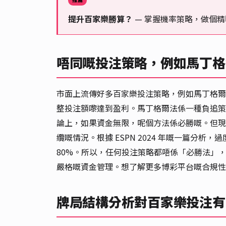
提升百家樂勝算？
— 掌握機率策略，做個
唔同嘅投注策略，例如馬丁格
市面上流傳好多百家樂投注策略，例如馬丁格爾法 (Ma
整投注額嚟達到盈利。馬丁格爾法係一種負追策
論上，如果資金無限，呢個方法係必勝嘅。但現
纜嘅情況。根據 ESPN 2024 年嘅一篇分
80%。所以，任何投注策略都唔係「必勝法」
嚴格嘅資金管理。想了解更多博彩平台嘅合規性
牌局結構分析對百家樂投注有