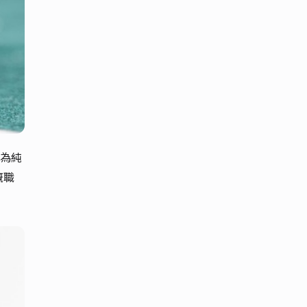
為純
嘅職