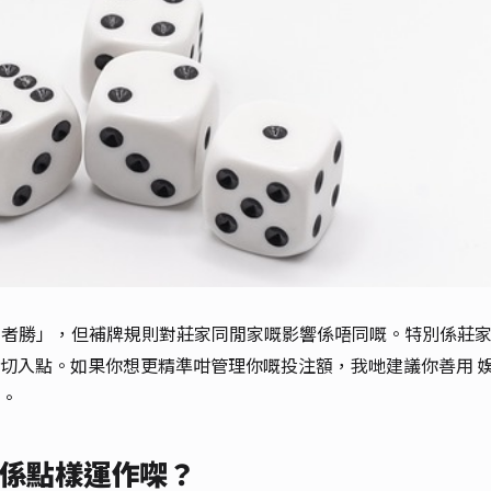
9 者勝」，但補牌規則對莊家同閒家嘅影響係唔同嘅。特別係莊
切入點。如果你想更精準咁管理你嘅投注額，我哋建議你善用 
。
係點樣運作㗎？