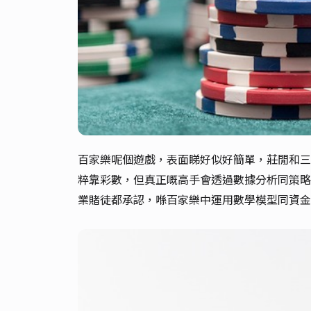
百家樂呢個遊戲，表面睇好似好簡單，莊閒和三
粹靠彩數，但真正嘅高手會透過數據分析同策略運用
業賭徒都承認，喺百家樂中運用數學模型同資金