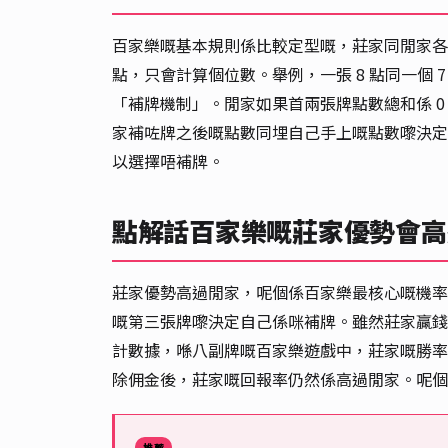
百家樂嘅基本規則係比較定型嘅，莊家同閒家各派
點，只會計算個位數。舉例，一張 8 點同一個 7
「補牌機制」。閒家如果首兩張牌點數總和係 0
家補咗牌之後嘅點數同埋自己手上嘅點數嚟決定。
以選擇唔補牌。
點解話百家樂嘅莊家優勢會高
莊家優勢高過閒家，呢個係百家樂最核心嘅機率
嘅第三張牌嚟決定自己係咪補牌。雖然莊家贏錢
計數據，喺八副牌嘅百家樂遊戲中，莊家嘅勝率大約係
除佣金後，莊家嘅回報率仍然係高過閒家。呢個
推薦