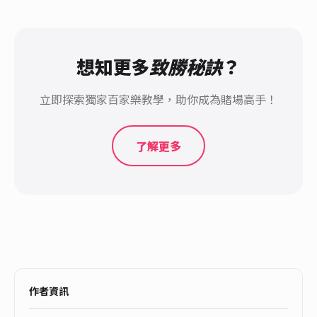
想知更多
致勝秘訣
？
立即探索獨家百家樂教學，助你成為賭場高手！
了解更多
作者資訊