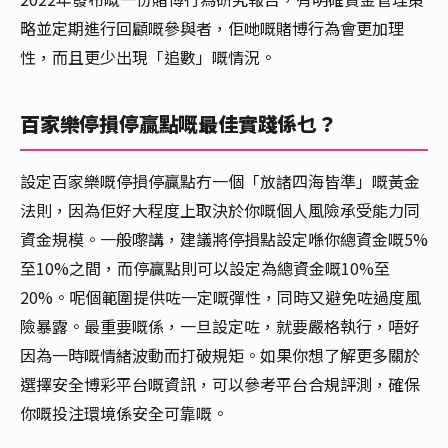
略並定期進行回顧嘅參與者，佢哋嘅賭博行為會更加理
性，而且更少出現「追數」嘅情況。
百家樂停損停贏點嘅最佳實踐係乜？
設定百家樂嘅停損停贏點冇一個「放諸四海皆準」嘅黃金
法則，因為佢好大程度上取決於你嘅個人風險承受能力同
資金規模。一般嚟講，建議將停損點設定喺你總資金嘅5%
至10%之間，而停贏點則可以設定為總資金嘅10%至
20%。呢個範圍提供咗一定嘅彈性，同時又避免咗過度風
險暴露。最重要嘅係，一旦設定咗，就要嚴格執行，唔好
因為一時嘅情緒波動而打破規矩。如果你想了解更多關於
選擇安全博彩平台嘅資訊，可以參考平台合規評測，確保
你嘅投注環境係安全可靠嘅。