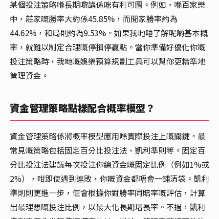
某個投注策略喺長期嚟講係咪有利可圖。例如，喺百家樂
中，莊家嘅勝率大約係45.85%，而閒家勝率約為
44.62%，和局則約為9.53%。如果我哋唔了解呢啲基本概
率，就難以制定合理嘅停損停贏點。當你準備好優化你嘅
投注策略時，我哋嘅娛樂預算規劃工具可以幫你更精準地
管理資金。
資金管理策略點樣配合概率模型？
資金管理策略係將概率模型應用喺實際投注上嘅關鍵。最
常見嘅策略包括固定百分比投注法、凱利準則等。固定百
分比投注法建議每次投注你總資金嘅固定比例（例如1%或
2%），咁即使遇到連敗，你嘅資金都唔會一鋪清袋。凱利
準則則更進一步，佢會根據你對勝率同賠率嘅評估，計算
出最理想嘅投注比例，以最大化長期增長率。不過，凱利