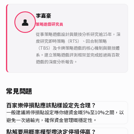
李嘉豪
👤
策略遊戲研究員
從事策略遊戲設計與競技分析研究逾15年，深
度研究即時策略（RTS）、回合制策略
（TBS）及卡牌策略遊戲的核心機制與競技體
系。建立策略遊戲評測框架並完成超過兩百款
遊戲的深度分析報告。
常見問題
百家樂停損點應該點樣設定先合理？
一般建議將停損點設定喺你總資金嘅5%至10%之間，以
避免一次過輸光，確保資金管理嘅穩定性。
點解要用概率模型嚟決定停損停贏？