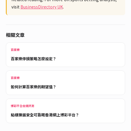
visit
BusinessDirectory UK
.
相關文章
百家樂
百家樂停損策略怎麼設定？
百家樂
如何計算百家樂的期望值？
博彩平台合規評測
點樣揀選安全可靠嘅香港網上博彩平台？