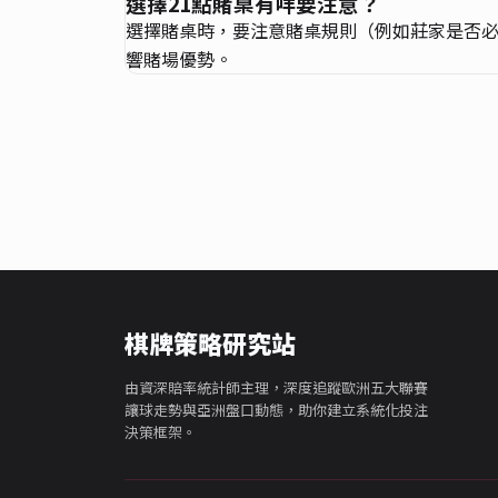
選擇21點賭桌有咩要注意？
選擇賭桌時，要注意賭桌規則（例如莊家是否必
響賭場優勢。
棋牌策略研究站
由資深賠率統計師主理，深度追蹤歐洲五大聯賽
讓球走勢與亞洲盤口動態，助你建立系統化投注
決策框架。