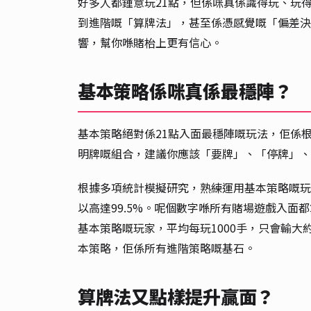
好多人都鍾意玩21點，但係咪真係識得玩、玩
到進階嘅「算牌法」，甚至係憑感覺嘅「偏差決
響，幫你喺賭枱上更有信心。
基本策略係咪真係最穩陣？
基本策略絕對係21點入面最穩陣嘅玩法，佢係
明牌嘅組合，建議你應該「要牌」、「停牌」、
根據多項統計模擬研究，熟練運用基本策略嘅玩
以高達99.5%。呢個數字喺所有賭場遊戲入面
基本策略嘅玩家，平均每玩1000手，只會輸大
本策略，佢係所有進階策略嘅基石。
算牌法又點樣提升贏面？