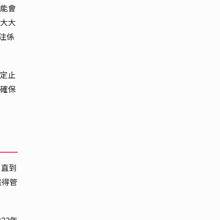
能會
大大
下注係
定止
確保
，直到
識得管