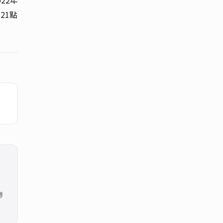
22年
21點
博