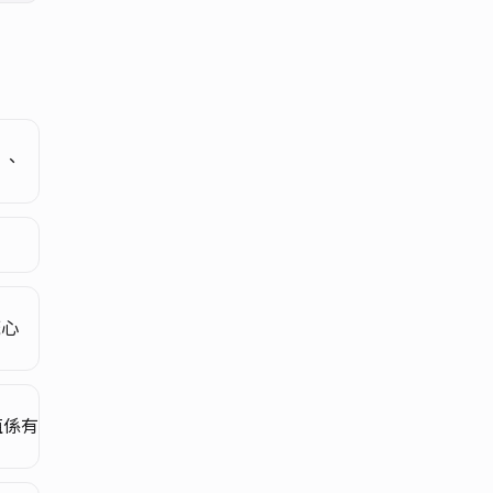
」、
嘅心
值係有