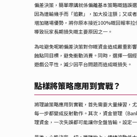
偏差決策，簡單嚟講就係偏離基本策略嘅錯誤選
因為連輸幾手而「追數」，加大投注額；又或者
增加賭場優勢，將你原本接近100%嘅回報率拉低
導致玩家長期損失嘅主要原因之一。
為咗避免呢啲偏差決策對你嘅資金造成嚴重影響
蝕點同目標，避免衝動消費。同時，選擇一個經
遊戲公平性，減少因平台問題而造成嘅損失。
點樣將策略應用到實戰？
將理論策略應用到實戰，首先需要大量練習，尤
每一步都變成反射動作。其次，資金管理（Bankr
理資金，一次失誤都可能讓你全盤皆輸。設定一