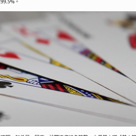
9.5%。