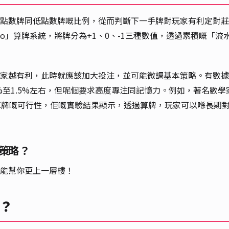
點數牌同低點數牌嘅比例，從而判斷下一手牌對玩家有利定對莊
Lo」算牌系統，將牌分為+1、0、-1三種數值，透過累積嘅「流
家越有利，此時就應該加大投注，並可能微調基本策略。有數據
%至1.5%左右，但呢個要求高度專注同記憶力。例如，著名數學
究已經證明算牌嘅可行性，佢嘅實驗結果顯示，透過算牌，玩家可以喺長期
策略？
能幫你更上一層樓！
？