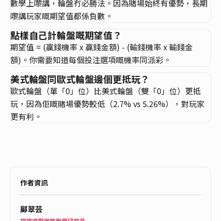
數學上嚟講，輪盤冇必勝法。因為賭場始終有優勢，長期
嚟講玩家嘅期望值都係負數。
點樣自己計輪盤嘅期望值？
期望值 = (贏錢機率 x 贏錢金額) - (輸錢機率 x 輸錢金
額)。你需要知道每個投注選項嘅機率同派彩。
美式輪盤同歐式輪盤邊個更抵玩？
歐式輪盤（單「0」位）比美式輪盤（雙「0」位）更抵
玩，因為佢嘅賭場優勢較低（2.7% vs 5.26%），對玩家
更有利。
作者資訊
鄺翠芸
棋牌遊戲策略數學研究員