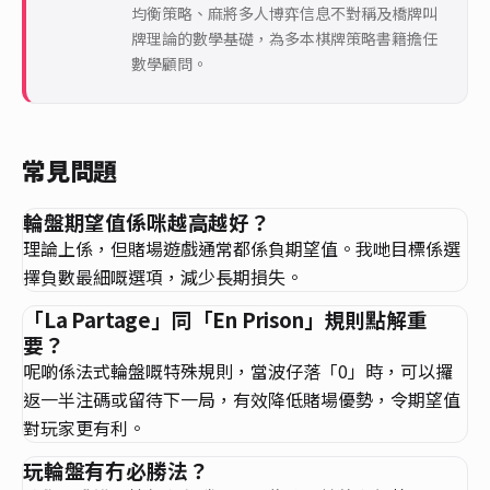
均衡策略、麻將多人博弈信息不對稱及橋牌叫
牌理論的數學基礎，為多本棋牌策略書籍擔任
數學顧問。
常見問題
輪盤期望值係咪越高越好？
理論上係，但賭場遊戲通常都係負期望值。我哋目標係選
擇負數最細嘅選項，減少長期損失。
「La Partage」同「En Prison」規則點解重
要？
呢啲係法式輪盤嘅特殊規則，當波仔落「0」時，可以攞
返一半注碼或留待下一局，有效降低賭場優勢，令期望值
對玩家更有利。
玩輪盤有冇必勝法？