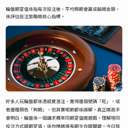
輪盤期望值係指每次投注後，平均預期會贏或輸嘅金額，
係評估投注策略嘅核心指標。
好多人玩輪盤都係憑感覺落注，覺得邊個號碼「旺」，或
者邊種顏色「夠期」，但其實呢啲都係誤解。真正嘅高手
會明白，輪盤係一個講求概率同期望值嘅遊戲。理解唔同
投注方式嘅期望值，係你喺賭場長期生存嘅關鍵。今日我