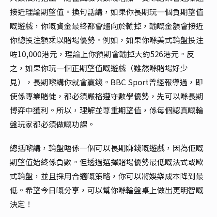
接近理論期望值。換句話講，如果你長期玩一個負期望值
嘅遊戲，你嘅資金最終都會趨向於輸掉，輸嘅金額會接近
你總投注額乘以賭場優勢。例如，如果你喺美式輪盤投注
咗10,000港元，理論上你預期會輸掉大約526港元。反
之，如果你玩一個正期望值嘅遊戲（雖然喺賭場好少
見），長期嚟講你就會贏錢。BBC Sport曾經報導過，即
使係專業賭徒，都必須嚴格遵守數學優勢，先可以喺長期
博弈中獲利。所以，理解並尊重期望值，係每個認真嘅輪
盤玩家都必須做嘅功課。
總括嚟講，輪盤唔係一個可以長期賺錢嘅遊戲，因為佢嘅
期望值始終係負數。但透過選擇賭場優勢最低嘅法式或歐
式輪盤，並且採用合適嘅策略，你可以將娛樂成本降到最
低。希望今日嘅分享，可以幫你喺輪盤桌上做出更明智嘅
決定！