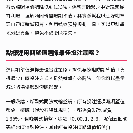
有效將賭場優勢降低到1.35%，係所有輪盤之中對玩家最
有利嘅。理解唔同輪盤嘅期望值，其實係幫我哋更好咁管
理自己嘅賭博預算，利用娛樂預算規劃工具，可以更科學
地分配資金，避免不必要嘅損失。
點樣運用期望值選擇最佳投注策略？
運用期望值選擇最佳投注策略，就係要揀嗰啲期望值「負
得最少」嘅投注方式。雖然輪盤冇必勝法，但你可以盡量
減少賭場優勢對你嘅影響。
一般嚟講，喺歐式同法式輪盤玩，所有投注選項嘅期望值
都係一樣嘅（假設冇特殊規則），都係負2.7%或負
1.35%。但喺美式輪盤，除咗「0, 00, 1, 2, 3」呢個五個號
碼組合嘅特殊投注，其他所有投注嘅期望值都係負