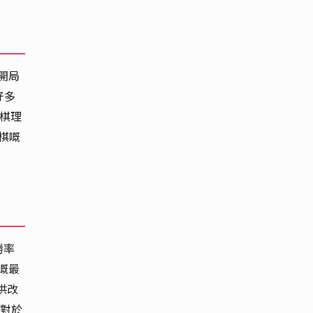
開局
好多
圍棋理
棋嘅
勝率
嘅最
供改
對於