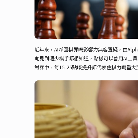
近年來，AI喺圍棋界嘅影響力無容置疑，由Alp
哋見到唔少棋手都想知道，點樣可以善用AI工具
對弈中，每15-25點嘅提升都代表住棋力嘅重