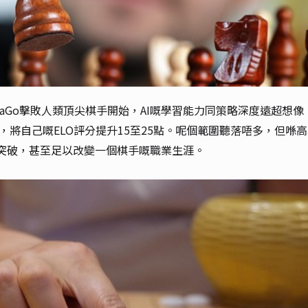
haGo擊敗人類頂尖棋手開始，AI嘅學習能力同策略深度遠超想像
，將自己嘅ELO評分提升15至25點。呢個範圍聽落唔多，但喺
大突破，甚至足以改變一個棋手嘅職業生涯。