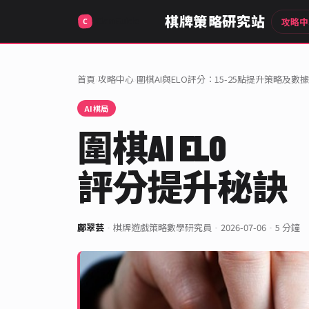
棋牌策略研究站
攻略中
首頁
›
攻略中心
›
圍棋AI與ELO評分：15-25點提升策略及數
AI棋局
圍棋AI ELO
評分提升秘訣
鄺翠芸
·
棋牌遊戲策略數學研究員
·
2026-07-06
·
5 分鐘