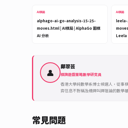
AI棋局
AI棋局
alphago-ai-go-analysis-15-25-
leela
moves.html | AI棋局 | AlphaGo 圍棋
moves
AI 分析
Leela
鄺翠芸
👤
棋牌遊戲策略數學研究員
香港大學純數學系博士候選人，從事棋
弈信息不對稱及橋牌叫牌理論的數學
常見問題