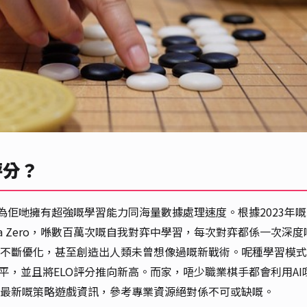
評分？
因為佢哋擁有超強嘅學習能力同海量數據處理速度。根據2023年
eela Zero，喺數百萬次嘅自我對弈中學習，每次對弈都係一次深度
不斷優化，甚至創造出人類未曾想像過嘅新戰術。呢種學習模式
平，並且將ELO評分推向新高。而家，唔少職業棋手都會利用AI
最新嘅策略遊戲資訊，參考專業資源絕對係不可或缺嘅。