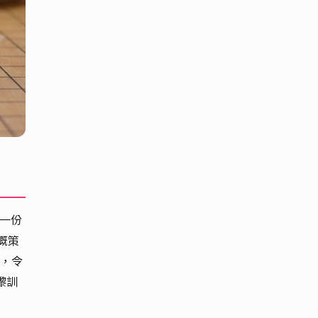
嘅一份
嘅策
，令
嚟訓