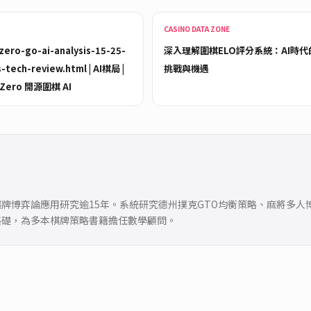
CASINO DATA ZONE
-zero-go-ai-analysis-15-25-
深入理解圍棋ELO評分系統：AI時代
-tech-review.html | AI棋局 |
挑戰與機遇
 Zero 開源圍棋 AI
牌博弈論應用研究逾15年。系統研究德州撲克GTO均衡策略、麻將多人
基礎，為多本棋牌策略書籍擔任數學顧問。