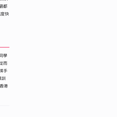
觀都
速度快
同學
從而
棋手
棋訓
香港