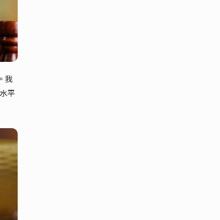
。我
高水平