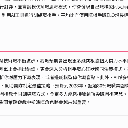
進行對弈，並嘗試模仿AI嘅思考模式，你會發現自己嘅棋感同大局
嘅報告，利用AI工具進行訓練嘅棋手，平均比冇使用嘅棋手嘅ELO增長
著AI技術嘅不斷進步，我哋預期會出現更多能夠根據個人棋力水平
AI唔單止會指出錯誤，更會深入分析棋手嘅心理狀態同決策模式，
分析你喺壓力下嘅表現，或者邊啲棋型係你嘅盲點。此外，AI喺多
幫助團隊制定最佳策略。預計到2028年，超過80%嘅職業圍
變圍棋教學同訓練嘅方式，令更多人能夠接觸到頂尖嘅圍棋智慧。
育博彩同策略遊戲中扮演嘅角色將會越來越重要。