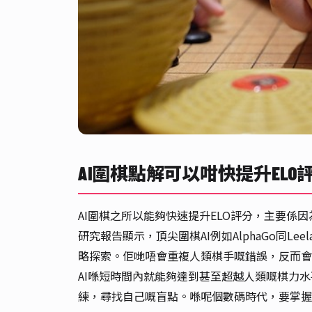
AI圍棋點解可以咁快提升ELO
AI圍棋之所以能夠快速提升ELO評分，主要係
研究報告顯示，頂尖圍棋AI例如AlphaGo同L
略探索。佢哋唔會重複人類棋手嘅錯誤，反而會
AI喺短時間內就能夠達到甚至超越人類嘅棋力水
練，尋找自己嘅盲點。喺呢個數碼時代，要掌握