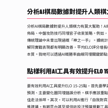
分析AI棋局數據對提升人類
分析AI棋局數據對提升人類棋力有莫大幫助！
佈局、中盤攻防技巧同埋官子收束策略。例如，透過
傳統理論中未曾出現過嘅「神之一手」。據統計
解同實戰表現都有明顯改善，平均ELO評分增長
本質。我哋可以透過AI嘅勝率曲線同埋關鍵節
點樣利用AI工具有效提升ELO 15
要有效利用AI工具提升ELO 15-25點，首先
預測、主要變化圖同埋錯誤分析。棋手應該重點
佳走法係咩。其次，可以利用AI進行「自我對弈
進建議。有啲平台甚至提供咗投注預算規劃工具