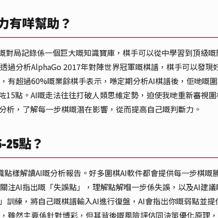
棋力有咩幫助？
AI嘅對局記錄係一個巨大嘅知識寶庫，棋手可以從中學習到頂級嘅
分析AlphaGo 2017年對陣世界冠軍嘅棋譜，棋手可以發現
，有超過60%嘅業餘棋手表示，喺定期分析AI棋譜後，佢哋嘅
咗15點。AI嘅走法往往打破人類思維定勢，迫使我哋重新審視圍
點分析，了解每一步棋嘅潛在影響，從而提高自己嘅判斷力。
-25點？
要學識點樣解讀AI嘅分析報告。好多圍棋AI軟件都會提供每一步棋嘅
關注AI指出嘅「失誤點」，理解點解嗰一步係失誤，以及AI建議
」訓練，將自己嘅棋譜輸入AI進行復盤，AI會指出你嘅弱點並提
，雖然主要係針對博彩，但其背後嘅風險評估同決策優化原理，