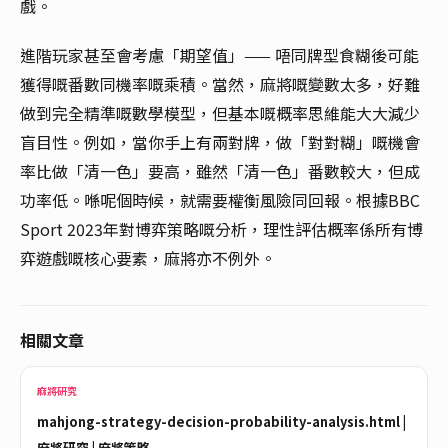
戲。
進階玩家甚至會考慮「期望值」—— 唔同牌型食糊後可能
獲得嘅番數同機率嘅乘積。當然，麻將嘅變數太多，好難
做到完全精準嘅數學模型，但基本嘅概率思維能大大減少
盲目性。例如，當你手上有兩對牌，做「對對糊」嘅機會
率比做「清一色」要高，雖然「清一色」番數較大，但成
功率低。喺呢個時候，就需要權衡風險同回報。根據BBC
Sport 2023年對博弈策略嘅分析，理性評估概率係所有博
弈遊戲嘅核心要素，麻將亦不例外。
相關文章
麻將研究
mahjong-strategy-decision-probability-analysis.html |
麻將研究 | 麻將策略