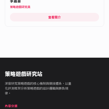
李嘉豪
策略遊戲研究員
查看簡介
策略遊戲研究站
深度研究策略遊戲的核心機制與競技體系，以量
化評測框架分析策略遊戲的設計邏輯與勝負規
律。
內容分類