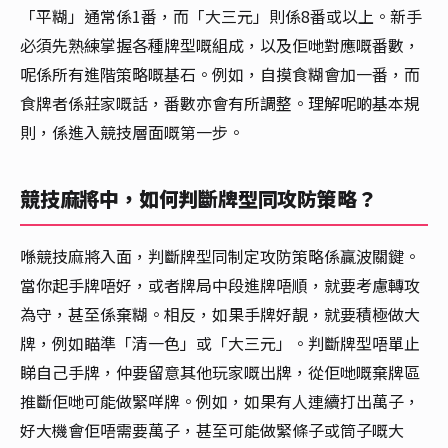
「平糊」通常係1番，而「大三元」則係8番或以上。新手
必須先熟練掌握各種牌型嘅組成，以及佢哋對應嘅番數，
呢係所有進階策略嘅基石。例如，自摸食糊會加一番，而
食牌者係莊家嘅話，番數亦會有所調整。理解呢啲基本規
則，係進入競技層面嘅第一步。
競技麻將中，如何判斷牌型同攻防策略？
喺競技麻將入面，判斷牌型同制定攻防策略係贏波關鍵。
當你起手牌唔好，或者牌局中段進牌唔順，就要考慮轉攻
為守，甚至係棄糊。相反，如果手牌好靚，就要積極做大
牌，例如瞄準「清一色」或「大三元」。判斷牌型唔單止
睇自己手牌，仲要留意其他玩家嘅出牌，從佢哋嘅棄牌區
推斷佢哋可能做緊咩牌。例如，如果有人連續打出萬子，
好大機會佢唔需要萬子，甚至可能做緊條子或筒子嘅大