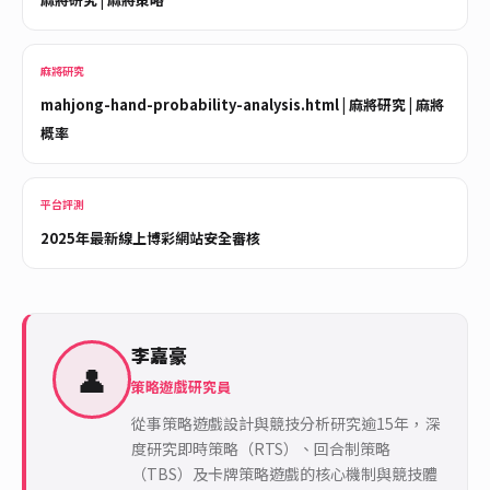
麻將研究
mahjong-hand-probability-analysis.html | 麻將研究 | 麻將
概率
平台評測
2025年最新線上博彩網站安全審核
李嘉豪
👤
策略遊戲研究員
從事策略遊戲設計與競技分析研究逾15年，深
度研究即時策略（RTS）、回合制策略
（TBS）及卡牌策略遊戲的核心機制與競技體