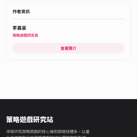
作者資訊
李嘉豪
策略遊戲研究員
查看簡介
策略遊戲研究站
深度研究策略遊戲的核心機制與競技體系，以量