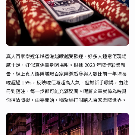
真人百家樂近年喺香港越嚟越受歡迎，好多人鍾意佢現場
感十足，好似真係置身賭場咁。根據 2023 年嘅博彩業報
告，線上真人娛樂城嘅百家樂遊戲參與人數比前一年增長
咗超過 15%，反映咗佢嘅超高人氣。但對新手嚟講，由註
冊到落注，每一步都可能充滿疑問。呢篇文章就係為咗幫
你掃清障礙，由零開始，穩紮穩打咁踏入百家樂嘅世界。