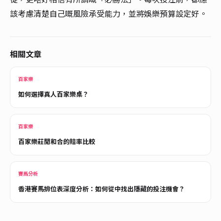
該考慮清楚自己嘅風險承受能力，並將娛樂預算設定好。
相關文章
百家樂
如何選擇真人百家樂桌？
百家樂
百家樂莊閒和合的賠率比較
賽馬分析
香港賽馬排位表深度分析：如何從中找出隱藏的投注機會？