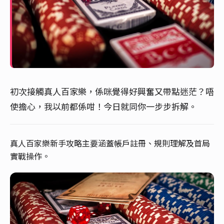
初次接觸真人百家樂，係咪覺得好興奮又帶點迷茫？唔
使擔心，我以前都係咁！今日就同你一步步拆解。
真人百家樂新手攻略主要涵蓋帳戶註冊、規則理解及首局
實戰操作。