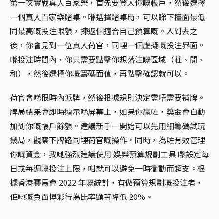
第一次實戰真人百家樂，首先要登入你嘅帳戶，然後選擇
一個真人百家樂賭桌。喺選擇賭桌時，可以睇下檯面最低
同最高嘅投注限額，揀返個適合自己預算嘅。入到去之
後，你會見到一位真人荷官，同埋一個虛擬嘅投注界面。
喺投注時間內，你只需要點擊你想落注嘅區域（莊、閒、
和），然後選擇你嘅籌碼面值，再點擊確認就可以。
荷官會喺限時內派牌，然後根據規則決定需唔需要補牌。
牌局結果會即時顯示喺屏幕上，如果你贏咗，獎金會自動
加到你嘅帳戶餘額。建議新手一開始可以先用細籌碼試玩
幾局，觀察下牌路同埋荷官嘅操作。同時，為咗有效管理
你嘅資金，我哋強烈建議使用 娛樂預算規劃工具 嚟設定每
日或每週嘅投注上限，咁就可以避免一時衝動而超支。根
據香港賽馬會 2022 年嘅統計，有做預算規劃嘅投注者，
佢哋嘅負面博彩行為比率顯著降低 20%。