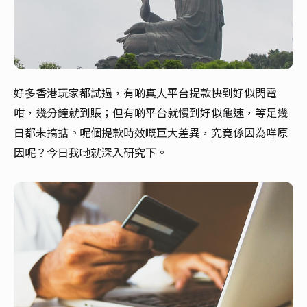
好多香港玩家都試過，有啲真人平台提款快到好似閃電
咁，幾分鐘就到賬；但有啲平台就慢到好似龜速，等足幾
日都未搞掂。呢個提款時效嘅巨大差異，究竟係因為咩原
因呢？今日我哋就深入研究下。