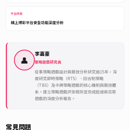
平台評測
線上博彩平台安全功能深度分析
李嘉豪
👤
策略遊戲研究員
從事策略遊戲設計與競技分析研究逾15年，深
度研究即時策略（RTS）、回合制策略
（TBS）及卡牌策略遊戲的核心機制與競技體
系。建立策略遊戲評測框架並完成超過兩百款
遊戲的深度分析報告。
常見問題