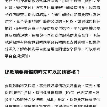
另外，你揀嘅提款方式都好關鍵。用電子錢包（例如：支
付寶、微信支付）通常會比傳統銀行轉賬快得多，因為電
子錢包嘅交易係即時結算，而銀行轉賬可能需要跨行處理
時間，甚至受限於銀行嘅辦公時間。所以，如果你想極速
攞錢，記得要留意平台提供嘅支付選項。平台會根據合規
性及風險評估，選擇與不同的支付服務供應商合作，呢個
就係點解有時會見到唔同平台有唔同嘅支付選擇。如果你
想深入了解各博彩平台嘅合規性同埋安全標準，可以參考
平台合規評測。
提款前要預備啲咩先可以加快審核？
要提款順利又快速，事先做好準備功夫好重要。首先，確
保你嘅賬戶資料，特別係身份驗證（KYC）已經完成。好
多平台為咗符合反洗錢（AML）規定，都會要求玩家提供
身份證明、地址證明等文件。如果你等到提款嗰陣先補