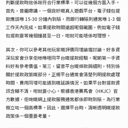
判斷提款時效係咪符合行業標準，可以從幾個方面入手。
首先，普遍嚟講，一個良好嘅真人遊戲平台，電子錢包提
款應該喺 15-30 分鐘內到賬，而銀行轉賬則通常喺 1-3 個
工作天內完成。如果提款時間遠超呢個範圍，例如電子錢
包提款要等幾個鐘甚至一日，咁就可能唔係咁理想。
其次，你可以參考其他玩家嘅評價同埋論壇討論。好多資
深玩家會分享佢哋喺唔同平台嘅提款經驗，呢啲第一手資
料好有參考價值。第三，留意平台嘅條款與細則，特別係
關於提款政策嘅部分。正規平台通常會清楚列明提款處理
時間、費用同埋可能遇到嘅延誤情況。如果平台對提款資
訊含糊不清，咁就要小心。根據香港賽馬會（HKJC）官
方數據，佢哋嘅網上提款服務通常都係即時到賬，為行業
樹立咗一個高標準。因此，選擇平台時，清晰透明嘅提款
政策係一個重要考量。