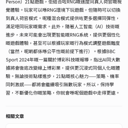
Person）21點遊戲，佢結合咗RNG嘅速度同真人荷官嘅視
覺體驗。玩家可以喺RNG環境下玩遊戲，但隨時可以切換
到真人荷官模式。呢種混合模式提供咗更多選擇同彈性，
滿足唔同玩家嘅需求。此外，隨著人工智能（AI）技術嘅
進步，未來可能會出現更智能嘅RNG系統，提供更個性化
嘅遊戲體驗，甚至可以根據玩家嘅行為模式調整遊戲難度
（當然，呢啲都係喺公平性嘅前提下進行）。根據BBC
Sport 2024年嘅一篇關於博彩科技嘅報導，指出AI同大數
據將會徹底改變線上博彩業，提供更沉浸式同個人化嘅體
驗。無論技術點樣進步，21點嘅核心魅力——策略、機率
同刺激感——都將會繼續吸引無數玩家。所以，保持學
習，不斷優化你嘅策略，你就會喺呢個遊戲中走得更遠。
相關文章