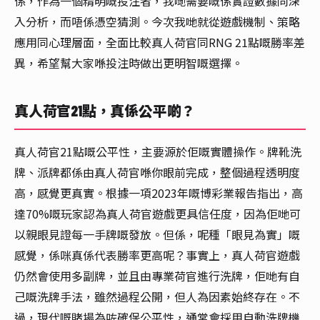
係，作為一個精明嘅投注者，我哋需要嘅係實證數據同深
入分析，而唔係憑空猜測。今次我哋就從遊戲機制、策略
應用同心理層面，全面比較真人荷官同RNG 21點嘅勝率差
異，希望幫大家喺投注時做出更明智嘅選擇。
真人荷官21點，真係公平啲？
真人荷官21點嘅公平性，主要源於佢嘅實體操作。牌靴洗
牌、派牌都係由真人荷官喺你眼前完成，整個過程透明度
高，感覺更真實。根據一項2023年嘅博彩業報告指出，高
達70%嘅玩家認為真人荷官遊戲更具信任度，因為佢哋可
以親眼見證每一手牌嘅發放。但係，呢種「眼見為實」嘅
感覺，係咪真係代表勝率更高呢？事實上，真人荷官遊戲
仍然會使用多副牌，並且由專業荷官進行洗牌，佢哋有自
己嘅洗牌手法，雖然過程公開，但人為因素始終存在。不
過，現代嘅賭場為咗確保公平性，通常會採用自動洗牌機