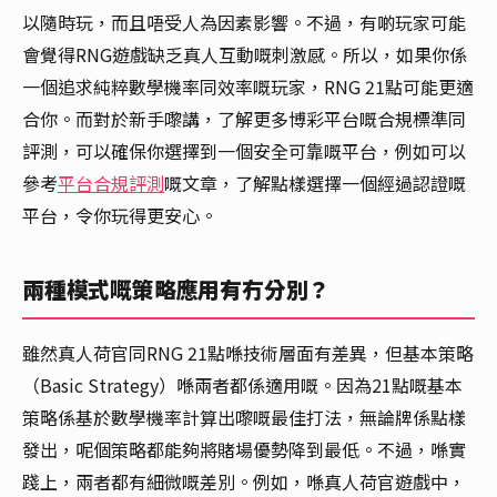
以隨時玩，而且唔受人為因素影響。不過，有啲玩家可能
會覺得RNG遊戲缺乏真人互動嘅刺激感。所以，如果你係
一個追求純粹數學機率同效率嘅玩家，RNG 21點可能更適
合你。而對於新手嚟講，了解更多博彩平台嘅合規標準同
評測，可以確保你選擇到一個安全可靠嘅平台，例如可以
參考
平台合規評測
嘅文章，了解點樣選擇一個經過認證嘅
平台，令你玩得更安心。
兩種模式嘅策略應用有冇分別？
雖然真人荷官同RNG 21點喺技術層面有差異，但基本策略
（Basic Strategy）喺兩者都係適用嘅。因為21點嘅基本
策略係基於數學機率計算出嚟嘅最佳打法，無論牌係點樣
發出，呢個策略都能夠將賭場優勢降到最低。不過，喺實
踐上，兩者都有細微嘅差別。例如，喺真人荷官遊戲中，