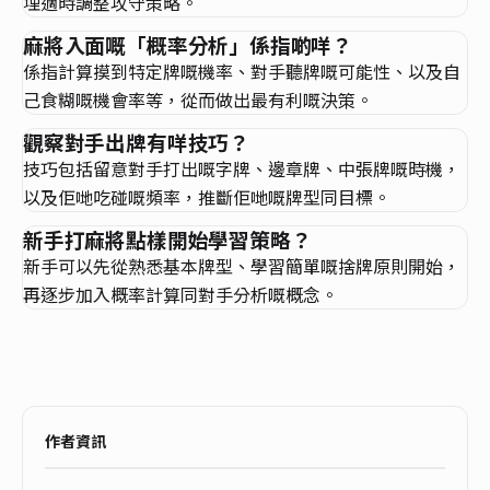
埋適時調整攻守策略。
麻將入面嘅「概率分析」係指啲咩？
係指計算摸到特定牌嘅機率、對手聽牌嘅可能性、以及自
己食糊嘅機會率等，從而做出最有利嘅決策。
觀察對手出牌有咩技巧？
技巧包括留意對手打出嘅字牌、邊章牌、中張牌嘅時機，
以及佢哋吃碰嘅頻率，推斷佢哋嘅牌型同目標。
新手打麻將點樣開始學習策略？
新手可以先從熟悉基本牌型、學習簡單嘅捨牌原則開始，
再逐步加入概率計算同對手分析嘅概念。
作者資訊