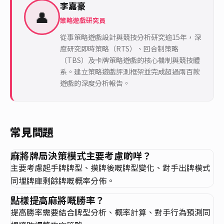
李嘉豪
👤
策略遊戲研究員
從事策略遊戲設計與競技分析研究逾15年，深
度研究即時策略（RTS）、回合制策略
（TBS）及卡牌策略遊戲的核心機制與競技體
系。建立策略遊戲評測框架並完成超過兩百款
遊戲的深度分析報告。
常見問題
麻將牌局決策模式主要考慮啲咩？
主要考慮起手牌牌型、摸牌後嘅牌型變化、對手出牌模式
同埋牌庫剩餘牌嘅概率分佈。
點樣提高麻將嘅勝率？
提高勝率需要結合牌型分析、概率計算、對手行為預測同