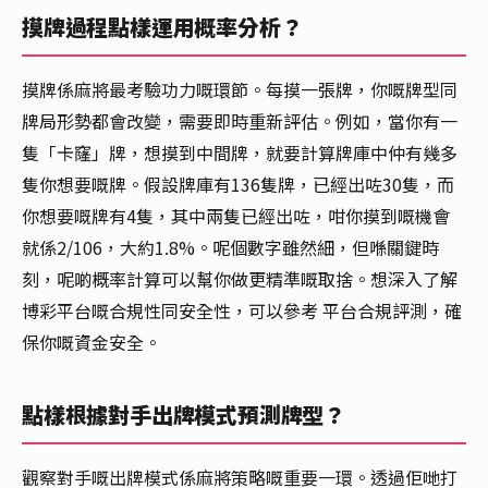
摸牌過程點樣運用概率分析？
摸牌係麻將最考驗功力嘅環節。每摸一張牌，你嘅牌型同
牌局形勢都會改變，需要即時重新評估。例如，當你有一
隻「卡窿」牌，想摸到中間牌，就要計算牌庫中仲有幾多
隻你想要嘅牌。假設牌庫有136隻牌，已經出咗30隻，而
你想要嘅牌有4隻，其中兩隻已經出咗，咁你摸到嘅機會
就係2/106，大約1.8%。呢個數字雖然細，但喺關鍵時
刻，呢啲概率計算可以幫你做更精準嘅取捨。想深入了解
博彩平台嘅合規性同安全性，可以參考 平台合規評測，確
保你嘅資金安全。
點樣根據對手出牌模式預測牌型？
觀察對手嘅出牌模式係麻將策略嘅重要一環。透過佢哋打