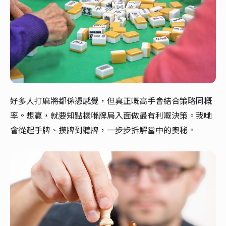
好多人打麻將都係憑感覺，但真正嘅高手會結合策略同概
率。想贏，就要知點樣喺牌局入面做最有利嘅決策。我哋
會從起手牌、摸牌到聽牌，一步步拆解當中的奧秘。