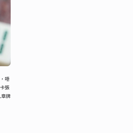
，唔
卡張
入章牌