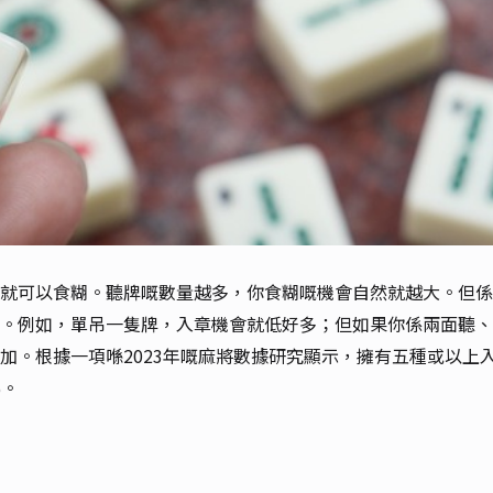
就可以食糊。聽牌嘅數量越多，你食糊嘅機會自然就越大。但係
。例如，單吊一隻牌，入章機會就低好多；但如果你係兩面聽、
加。根據一項喺2023年嘅麻將數據研究顯示，擁有五種或以上
%。