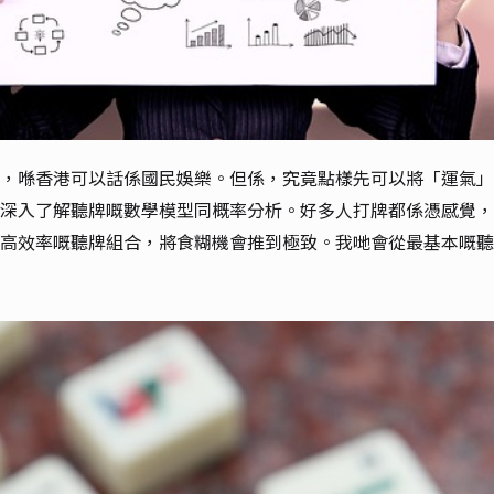
，喺香港可以話係國民娛樂。但係，究竟點樣先可以將「運氣」
深入了解聽牌嘅數學模型同概率分析。好多人打牌都係憑感覺，
高效率嘅聽牌組合，將食糊機會推到極致。我哋會從最基本嘅聽