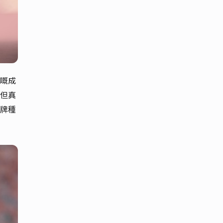
嘅成
但真
牌種