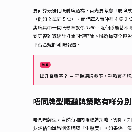
要計算最優化嘅聽牌結構，首先要考慮「聽牌數量
（例如 2 萬同 5 萬），而牌庫入面仲有 4 隻 2
隻牌其中一隻嘅機率就係 7/60。呢個係最基
到更複雜嘅統計推論同博弈論。喺選擇安全博彩
平台合規評測 嘅報告。
推薦
提升食糊率？
— 掌握聽牌概率，輕鬆贏盡
唔同牌型嘅聽牌策略有咩分別
唔同嘅牌型，自然有唔同嘅聽牌策略。例如，如
要評估你單吊嗰隻牌嘅「生熟度」。如果係一隻