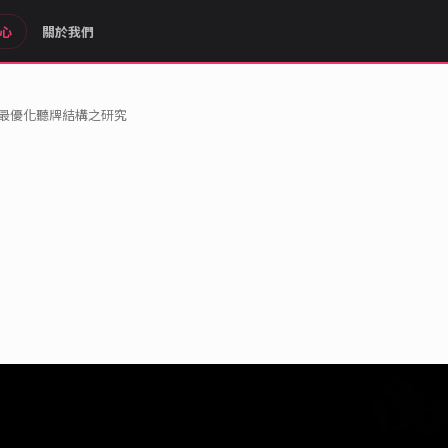
心
關於我們
最優化聽牌結構之研究