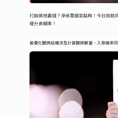
打麻將想贏錢？淨係靠運氣點夠！今日我就
提升食糊率！
最優化聽牌結構涉及計算聽牌數量、入章機率同