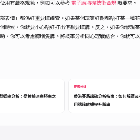
嘅使用有嚴格規範，例如可以參考
電子麻將機技術合規
嘅要求。
部表情」都係好重要嘅線索。如果某個玩家好耐都唔打某一種花
個時候，你就要小心唔好打出佢想要嘅牌。反之，如果你發現某
啲，你可以考慮聽嗰隻牌。將概率分析同心理戰結合，你就可以
賽馬分析
型概率分析：從數據洞察勝率之
香港賽馬讓磅分析指南：如何解讀及
用讓磅數據提升勝率