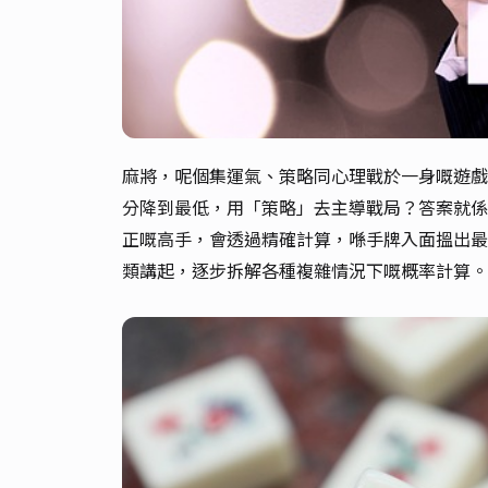
麻將，呢個集運氣、策略同心理戰於一身嘅遊戲
分降到最低，用「策略」去主導戰局？答案就係
正嘅高手，會透過精確計算，喺手牌入面搵出最
類講起，逐步拆解各種複雜情況下嘅概率計算。