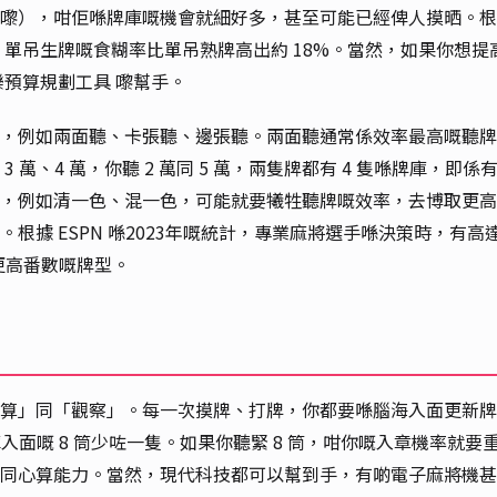
嚟），咁佢喺牌庫嘅機會就細好多，甚至可能已經俾人摸晒。根
，單吊生牌嘅食糊率比單吊熟牌高出約 18%。當然，如果你想提
預算規劃工具 嚟幫手。
，例如兩面聽、卡張聽、邊張聽。兩面聽通常係效率最高嘅聽牌
、4 萬，你聽 2 萬同 5 萬，兩隻牌都有 4 隻喺牌庫，即係有 
，例如清一色、混一色，可能就要犧牲聽牌嘅效率，去博取更高
根據 ESPN 喺2023年嘅統計，專業麻將選手喺決策時，有高
更高番數嘅牌型。
算」同「觀察」。每一次摸牌、打牌，你都要喺腦海入面更新牌
入面嘅 8 筒少咗一隻。如果你聽緊 8 筒，咁你嘅入章機率就要
同心算能力。當然，現代科技都可以幫到手，有啲電子麻將機甚