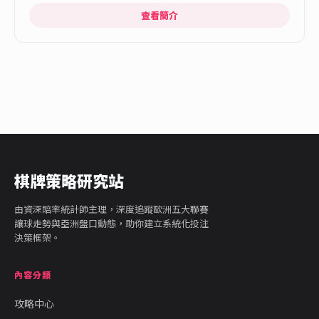
查看簡介
棋牌策略研究站
由資深賠率統計師主理，深度追蹤歐洲五大聯賽
讓球走勢與亞洲盤口動態，助你建立系統化投注
決策框架。
內容分類
攻略中心