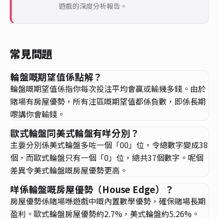
遊戲的深度分析報告。
常見問題
輪盤嘅期望值係點解？
輪盤嘅期望值係指你每次投注平均會贏或輸幾多錢。由於
賭場有房屋優勢，所有注區嘅期望值都係負數，即係長期
嚟講你會輸錢。
歐式輪盤同美式輪盤有咩分別？
主要分別係美式輪盤多咗一個「00」位，令總數字變成38
個，而歐式輪盤只有一個「0」位，總共37個數字。呢個
差異令美式輪盤嘅房屋優勢更高。
咩係輪盤嘅房屋優勢（House Edge）？
房屋優勢係賭場喺遊戲中嘅內置數學優勢，確保賭場長期
盈利。歐式輪盤房屋優勢約2.7%，美式輪盤約5.26%。