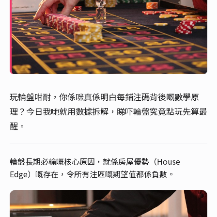
玩輪盤咁耐，你係咪真係明白每鋪注碼背後嘅數學原
理？今日我哋就用數據拆解，睇吓輪盤究竟點玩先算最
醒。
輪盤長期必輸嘅核心原因，就係房屋優勢（House
Edge）嘅存在，令所有注區嘅期望值都係負數。