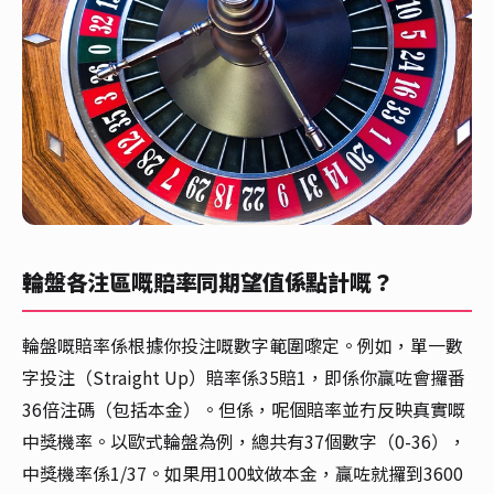
輪盤各注區嘅賠率同期望值係點計嘅？
輪盤嘅賠率係根據你投注嘅數字範圍嚟定。例如，單一數
字投注（Straight Up）賠率係35賠1，即係你贏咗會攞番
36倍注碼（包括本金）。但係，呢個賠率並冇反映真實嘅
中獎機率。以歐式輪盤為例，總共有37個數字（0-36），
中獎機率係1/37。如果用100蚊做本金，贏咗就攞到3600