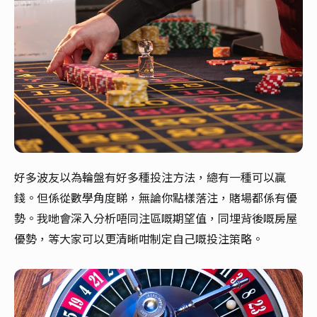
好多波友以為輪盤有好多種投注方法，總有一種可以贏
錢。但係從數學角度睇，無論你點樣落注，賭場都係有優
勢。我哋會深入分析唔同注區嘅期望值，同埋背後嘅房屋
優勢，等大家可以更清晰咁制定自己嘅投注策略。