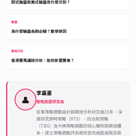
歐式輪盤和美式輪盤有什麼分別？
輪盤
為什麼輪盤長期必輸？數學原因
賽馬分析
香港賽馬讓磅分析：如何影響賽果？
李嘉豪
👤
策略遊戲研究員
從事策略遊戲設計與競技分析研究逾15年，深
度研究即時策略（RTS）、回合制策略
（TBS）及卡牌策略遊戲的核心機制與競技體
系。建立策略遊戲評測框架並完成超過兩百款