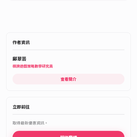
作者資訊
鄺翠芸
棋牌遊戲策略數學研究員
查看簡介
立即前往
取得最新優惠資訊。