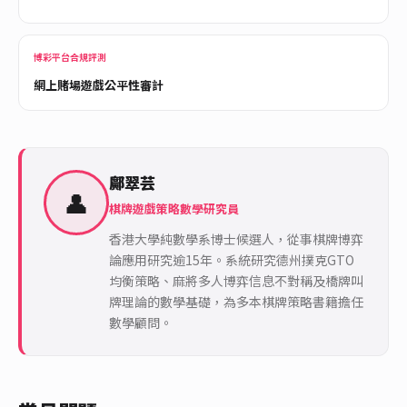
博彩平台合規評測
網上賭場遊戲公平性審計
鄺翠芸
👤
棋牌遊戲策略數學研究員
香港大學純數學系博士候選人，從事棋牌博弈
論應用研究逾15年。系統研究德州撲克GTO
均衡策略、麻將多人博弈信息不對稱及橋牌叫
牌理論的數學基礎，為多本棋牌策略書籍擔任
數學顧問。