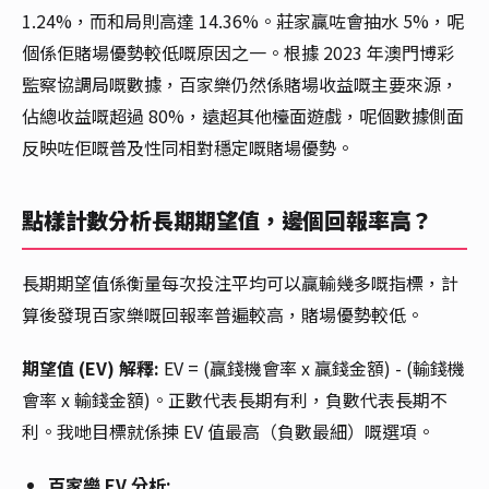
1.24%，而和局則高達 14.36%。莊家贏咗會抽水 5%，呢
個係佢賭場優勢較低嘅原因之一。根據 2023 年澳門博彩
監察協調局嘅數據，百家樂仍然係賭場收益嘅主要來源，
佔總收益嘅超過 80%，遠超其他檯面遊戲，呢個數據側面
反映咗佢嘅普及性同相對穩定嘅賭場優勢。
點樣計數分析長期期望值，邊個回報率高？
長期期望值係衡量每次投注平均可以贏輸幾多嘅指標，計
算後發現百家樂嘅回報率普遍較高，賭場優勢較低。
期望值 (EV) 解釋:
EV = (贏錢機會率 x 贏錢金額) - (輸錢機
會率 x 輸錢金額)。正數代表長期有利，負數代表長期不
利。我哋目標就係揀 EV 值最高（負數最細）嘅選項。
百家樂 EV 分析: