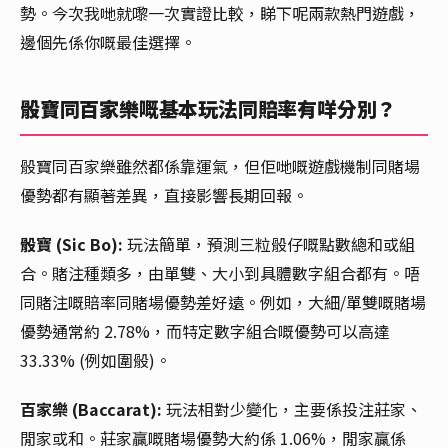
勢。今次我哋就嚟一次實證比較，睇下呢兩款熱門遊戲，
邊個先係你嘅最佳選擇。
骰寶同百家樂嘅基本玩法同賠率有咩分別？
骰寶同百家樂雖然都係靠運氣，但佢哋嘅遊戲機制同賭場
優勢都有顯著差異，直接影響長期回報。
骰寶 (Sic Bo):
玩法簡單，預測三粒骰仔嘅點數總和或組
合。賭注種類多，由單雙、大小到具體數字組合都有。唔
同賭注嘅賠率同賭場優勢差好遠。例如，大細/單雙嘅賭場
優勢通常約 2.78%，而特定數字組合嘅優勢可以高達
33.33% (例如圍骰)。
百家樂 (Baccarat):
玩法相對少變化，主要係投注莊家、
閒家或和。莊家贏嘅賭場優勢大約係 1.06%，閒家贏係