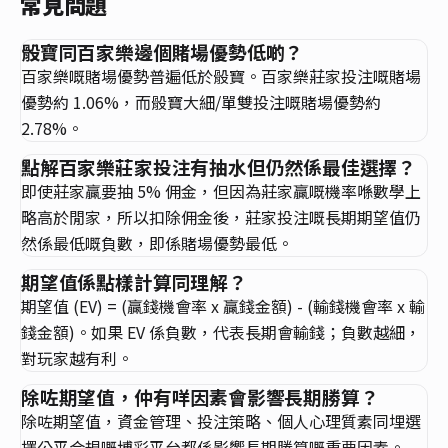
常見問題
骰寶同百家樂邊個賭場優勢低啲？
百家樂嘅賭場優勢普遍低於骰寶。百家樂莊家投注嘅賭場
優勢約 1.06%，而骰寶大細/單雙投注嘅賭場優勢約
2.78%。
點解百家樂莊家投注有抽水但仍然係最佳選擇？
即使莊家贏要抽 5% 佣金，但因為莊家贏嘅機率喺數學上
略高於閒家，所以扣除佣金後，莊家投注嘅長期期望值仍
然係最低嘅負數，即係賭場優勢最低。
期望值係點樣計算同理解？
期望值 (EV) = (贏錢機會率 x 贏錢金額) - (輸錢機會率 x 輸
錢金額)。如果 EV 係負數，代表長期會輸錢；負數越細，
對玩家越有利。
除咗期望值，仲有咩因素會影響長期勝算？
除咗期望值，資金管理、投注策略、個人心理質素同埋選
擇公平合規嘅博彩平台都係影響長期勝算嘅重要因素。