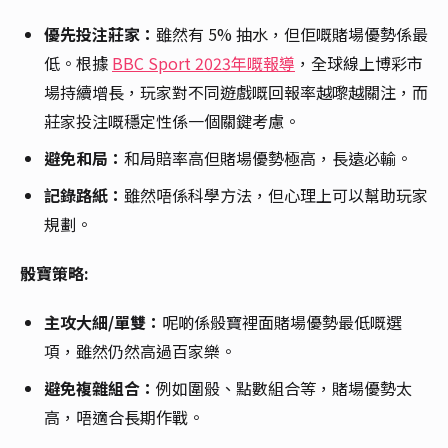
優先投注莊家：
雖然有 5% 抽水，但佢嘅賭場優勢係最
低。根據
BBC Sport 2023年嘅報導
，全球線上博彩市
場持續增長，玩家對不同遊戲嘅回報率越嚟越關注，而
莊家投注嘅穩定性係一個關鍵考慮。
避免和局：
和局賠率高但賭場優勢極高，長遠必輸。
記錄路紙：
雖然唔係科學方法，但心理上可以幫助玩家
規劃。
骰寶策略:
主攻大細/單雙：
呢啲係骰寶裡面賭場優勢最低嘅選
項，雖然仍然高過百家樂。
避免複雜組合：
例如圍骰、點數組合等，賭場優勢太
高，唔適合長期作戰。