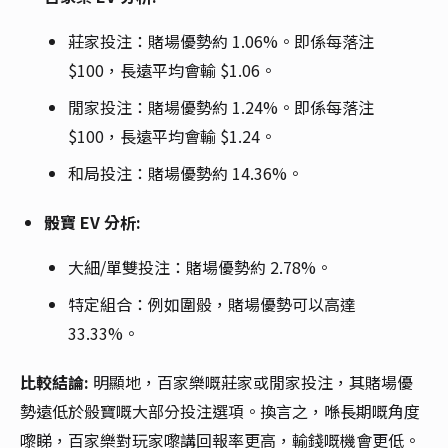
莊家投注：賭場優勢約 1.06%。即係每落注
$100，長遠平均會輸 $1.06。
閒家投注：賭場優勢約 1.24%。即係每落注
$100，長遠平均會輸 $1.24。
和局投注：賭場優勢約 14.36%。
骰寶 EV 分析:
大細/單雙投注：賭場優勢約 2.78%。
特定組合：例如圍骰，賭場優勢可以高達
33.33%。
比較結論:
明顯地，百家樂嘅莊家或閒家投注，其賭場優
勢遠低於骰寶嘅大部分投注選項。換言之，喺長期嘅角度
嚟睇，百家樂對玩家嚟講回報率更高，輸錢嘅機會更低。